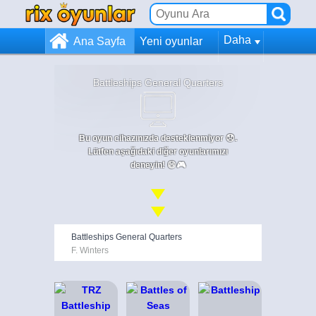
Daha
Ana Sayfa
Yeni oyunlar
Battleships General Quarters
Bu oyun cihazınızda desteklenmiyor 😞.
Lütfen aşağıdaki diğer oyunlarımızı
deneyin! 😄🎮
Battleships General Quarters
F. Winters