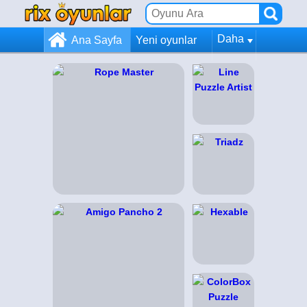
Daha
Ana Sayfa
Yeni oyunlar