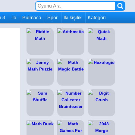
h 3
.io
Bulmaca
Spor
Iki kişilik
Kategori