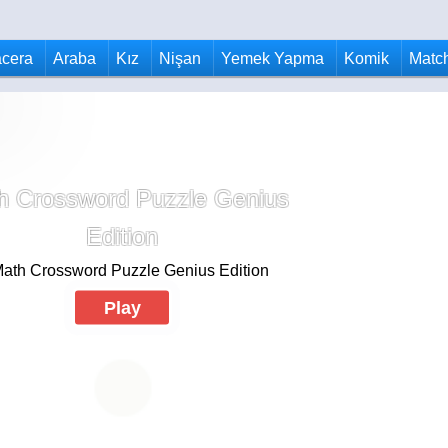
cera
Araba
Kız
Nişan
Yemek Yapma
Komik
Matc
h Crossword Puzzle Genius
Edition
Play