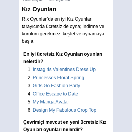
Kız Oyunları
Rix Oyunlar’da en iyi Kız Oyunları
tarayıcında ücretsiz de oyna; indirme ve
kurulum gerekmez, keşfet ve oynamaya
başla.
En iyi ücretsiz Kız Oyunları oyunları
nelerdir?
Instagirls Valentines Dress Up
Princesses Floral Spring
Girls Go Fashion Party
Office Escape to Date
My Manga Avatar
Design My Fabulous Crop Top
Çevrimiçi mevcut en yeni ücretsiz Kız
Oyunları oyunları nelerdir?