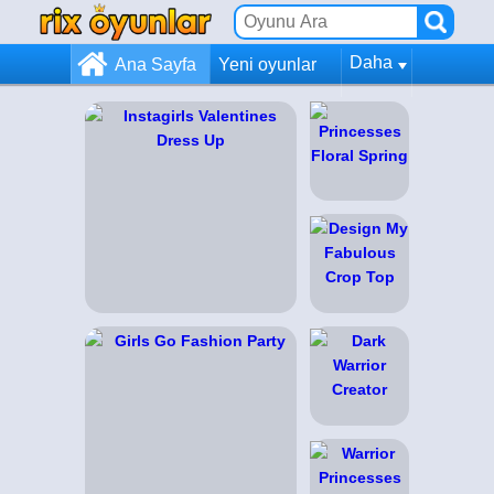
Daha
Ana Sayfa
Yeni oyunlar