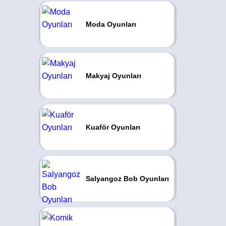
Moda Oyunları
Makyaj Oyunları
Kuaför Oyunları
Salyangoz Bob Oyunları