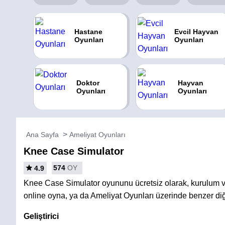
Hastane
Evcil Hayvan
Oyunları
Oyunları
Doktor
Hayvan
Oyunları
Oyunları
Ana Sayfa
Ameliyat Oyunları
Knee Case Simulator
574
OY
4.9
Knee Case Simulator oyununu ücretsiz olarak, kurulum
online oyna, ya da Ameliyat Oyunları üzerinde benzer diğ
Geliştirici