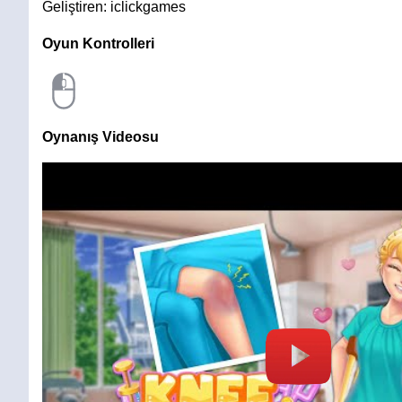
Geliştiren: iclickgames
Oyun Kontrolleri
Oynanış Videosu