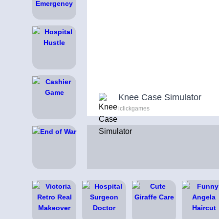
Knee Case Simulator
iclickgames