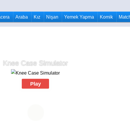
cera
Araba
Kız
Nişan
Yemek Yapma
Komik
Matc
Knee Case Simulator
Play