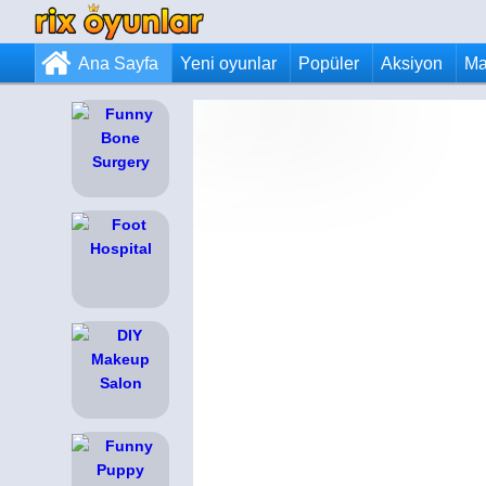
Ana Sayfa
Yeni oyunlar
Popüler
Aksiyon
Ma