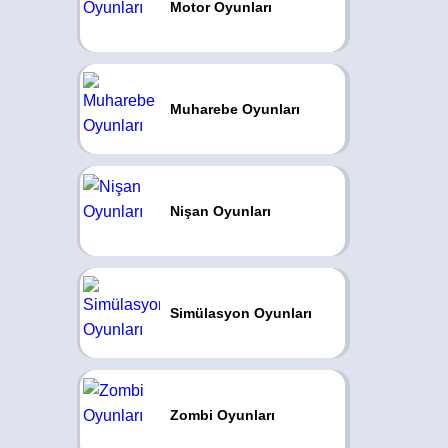
Motor Oyunları
Muharebe Oyunları
Nişan Oyunları
Simülasyon Oyunları
Zombi Oyunları