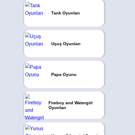
Tank Oyunları
Uçuş Oyunları
Papa Oyunu
Fireboy and Watergirl
Oyunları