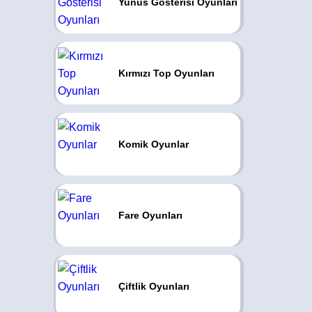
Yunus Gösterisi Oyunları
Kırmızı Top Oyunları
Komik Oyunlar
Fare Oyunları
Çiftlik Oyunları