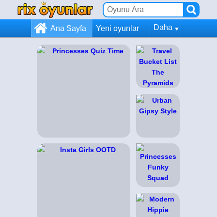
Daha
Ana Sayfa
Yeni oyunlar