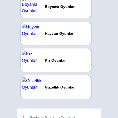
Boyama Oyunları
Hayvan Oyunları
Kız Oyunları
Guzellik Oyunlari
Ana Sayfa
Giydirme Oyunları