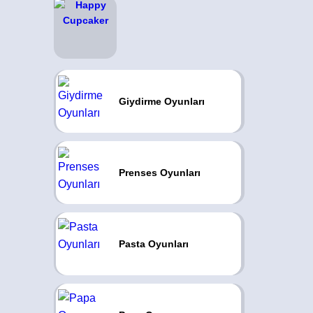
Giydirme Oyunları
Prenses Oyunları
Pasta Oyunları