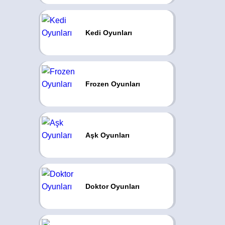
Kedi Oyunları
Frozen Oyunları
Aşk Oyunları
Doktor Oyunları