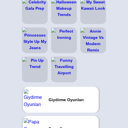
Giydirme Oyunları