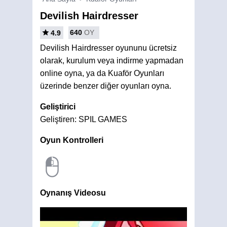
Devilish Hairdresser
640
OY
4.9
Devilish Hairdresser oyununu ücretsiz
olarak, kurulum veya indirme yapmadan
online oyna, ya da Kuaför Oyunları
üzerinde benzer diğer oyunları oyna.
Geliştirici
Geliştiren: SPIL GAMES
Oyun Kontrolleri
Oynanış Videosu