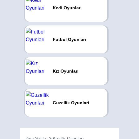
Kedi Oyunları
Futbol Oyunları
Kız Oyunları
Guzellik Oyunlari
Ana Sayfa
Kuaför Oyunları