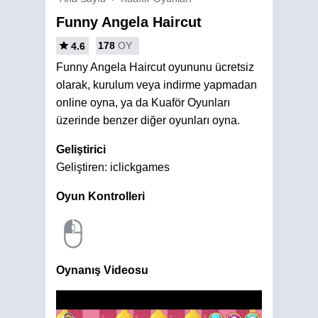
Funny Angela Haircut
178
OY
4.6
Funny Angela Haircut oyununu ücretsiz
olarak, kurulum veya indirme yapmadan
online oyna, ya da Kuaför Oyunları
üzerinde benzer diğer oyunları oyna.
Geliştirici
Geliştiren: iclickgames
Oyun Kontrolleri
Oynanış Videosu