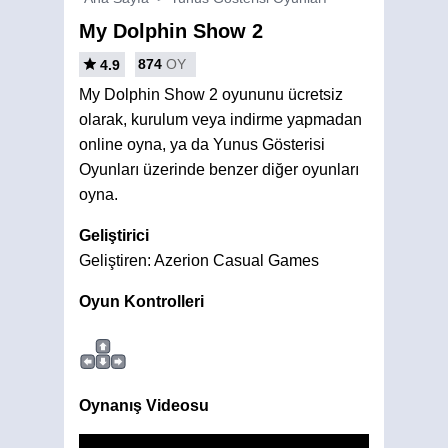
My Dolphin Show 2
874
OY
4.9
My Dolphin Show 2 oyununu ücretsiz
olarak, kurulum veya indirme yapmadan
online oyna, ya da Yunus Gösterisi
Oyunları üzerinde benzer diğer oyunları
oyna.
Geliştirici
Geliştiren: Azerion Casual Games
Oyun Kontrolleri
Oynanış Videosu