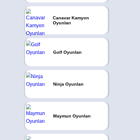
Canavar Kamyon
Oyunları
Golf Oyunları
Ninja Oyunları
Maymun Oyunları