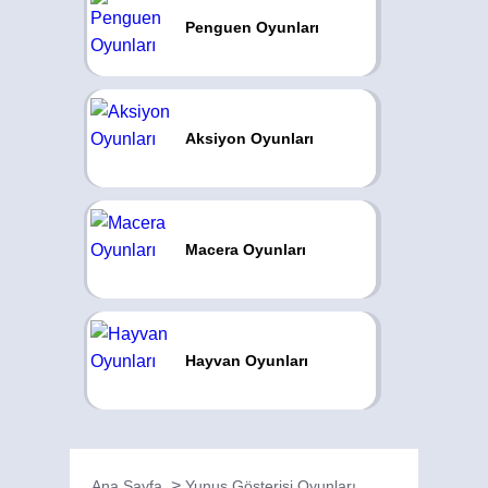
Penguen Oyunları
Aksiyon Oyunları
Macera Oyunları
Hayvan Oyunları
Ana Sayfa
Yunus Gösterisi Oyunları