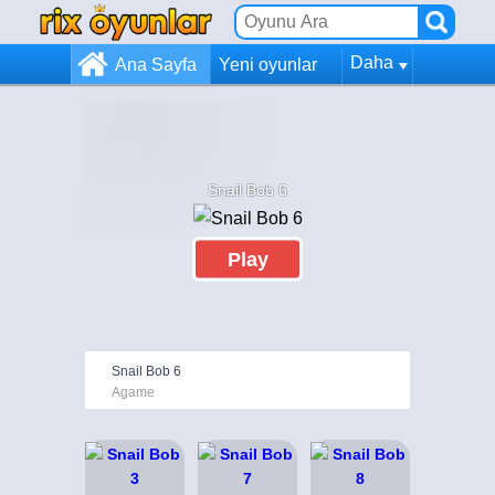
Daha
Ana Sayfa
Yeni oyunlar
Snail Bob 6
Play
Snail Bob 6
Agame