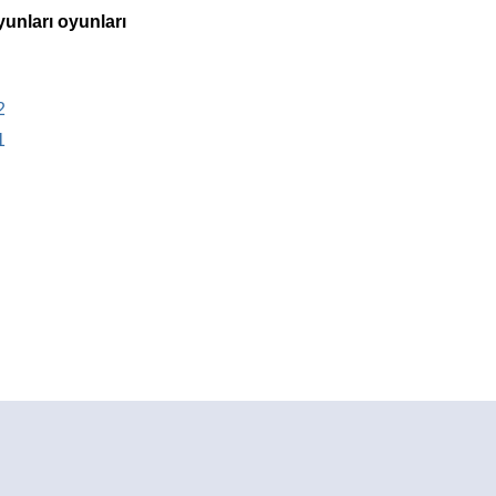
yunları oyunları
2
1