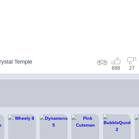
rystal Temple
688
27