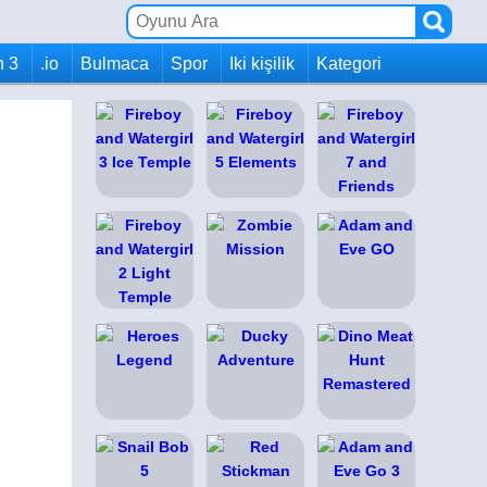
h 3
.io
Bulmaca
Spor
Iki kişilik
Kategori