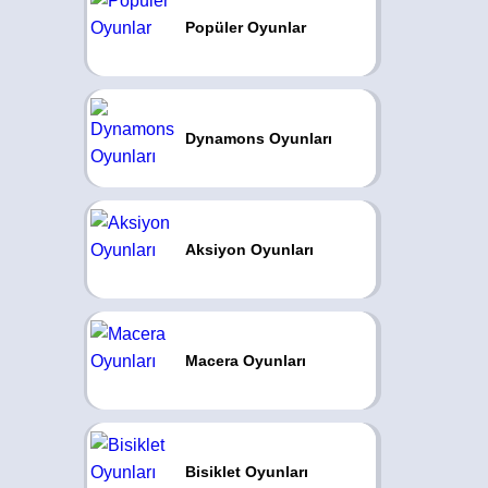
Popüler Oyunlar
Dynamons Oyunları
Aksiyon Oyunları
Macera Oyunları
Bisiklet Oyunları