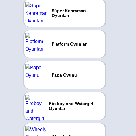
Süper Kahraman
Oyunları
Platform Oyunları
Papa Oyunu
Fireboy and Watergirl
Oyunları