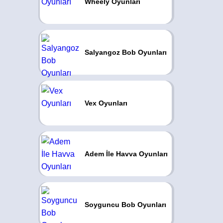
Wheely Oyunları
Salyangoz Bob Oyunları
Vex Oyunları
Adem İle Havva Oyunları
Soyguncu Bob Oyunları