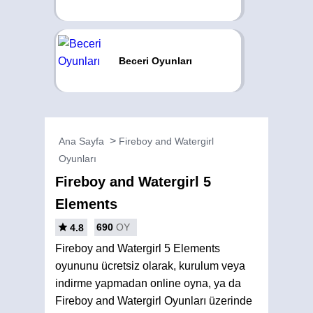
Beceri Oyunları
Ana Sayfa
Fireboy and Watergirl
Oyunları
Fireboy and Watergirl 5
Elements
690
OY
4.8
Fireboy and Watergirl 5 Elements
oyununu ücretsiz olarak, kurulum veya
indirme yapmadan online oyna, ya da
Fireboy and Watergirl Oyunları üzerinde