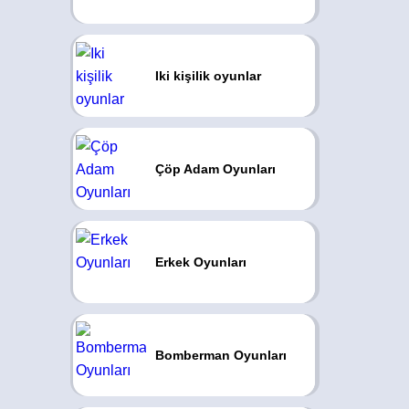
Iki kişilik oyunlar
Çöp Adam Oyunları
Erkek Oyunları
Bomberman Oyunları