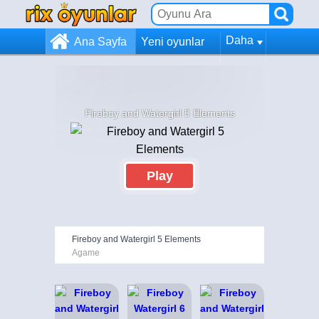
Daha
Ana Sayfa
Yeni oyunlar
Fireboy and Watergirl 5 Elements
Play
Fireboy and Watergirl 5 Elements
Agame