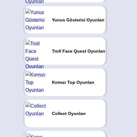
Yunus Gösterisi Oyunları
Troll Face Quest Oyunları
Kırmızı Top Oyunları
Collect Oyunları