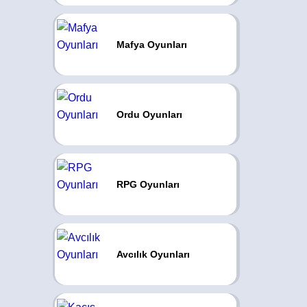
Mafya Oyunları
Ordu Oyunları
RPG Oyunları
Avcılık Oyunları