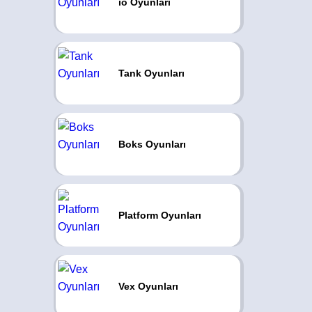
io Oyunları
Tank Oyunları
Boks Oyunları
Platform Oyunları
Vex Oyunları