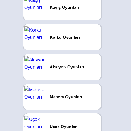
Kaçış Oyunları
Korku Oyunları
Aksiyon Oyunları
Macera Oyunları
Uçak Oyunları