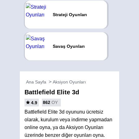
Strateji Oyunları
Savaş Oyunları
Ana Sayfa
Aksiyon Oyunları
Battlefield Elite 3d
862
OY
4.9
Battlefield Elite 3d oyununu ücretsiz
olarak, kurulum veya indirme yapmadan
online oyna, ya da Aksiyon Oyunları
üzerinde benzer diğer oyunları oyna.