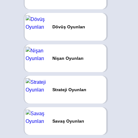
Dövüş Oyunları
Nişan Oyunları
Strateji Oyunları
Savaş Oyunları