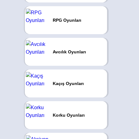
RPG Oyunları
Avcılık Oyunları
Kaçış Oyunları
Korku Oyunları