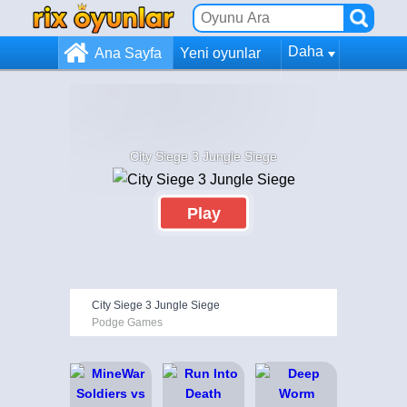
Daha
Ana Sayfa
Yeni oyunlar
City Siege 3 Jungle Siege
Play
City Siege 3 Jungle Siege
Podge Games