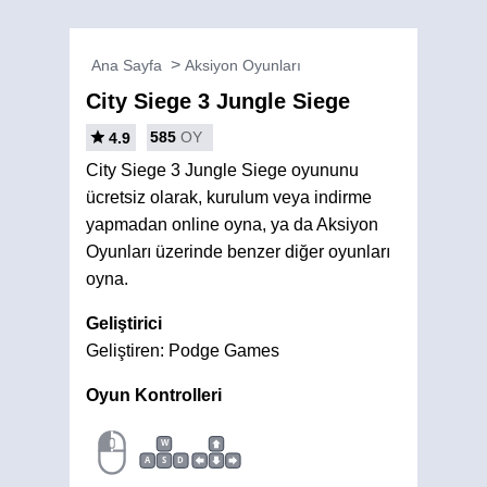
Ana Sayfa
Aksiyon Oyunları
City Siege 3 Jungle Siege
585
OY
4.9
City Siege 3 Jungle Siege oyununu
ücretsiz olarak, kurulum veya indirme
yapmadan online oyna, ya da Aksiyon
Oyunları üzerinde benzer diğer oyunları
oyna.
Geliştirici
Geliştiren: Podge Games
Oyun Kontrolleri
W
A
S
D