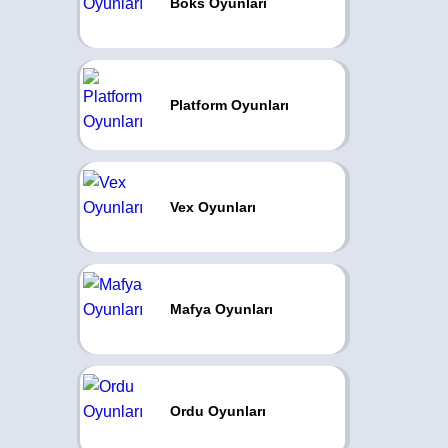
Boks Oyunları
Platform Oyunları
Vex Oyunları
Mafya Oyunları
Ordu Oyunları