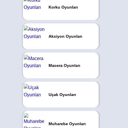
Korku Oyunları
Aksiyon Oyunları
Macera Oyunları
Uçak Oyunları
Muharebe Oyunları