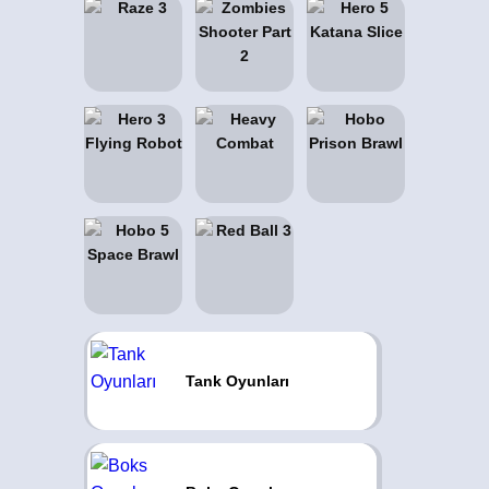
Tank Oyunları