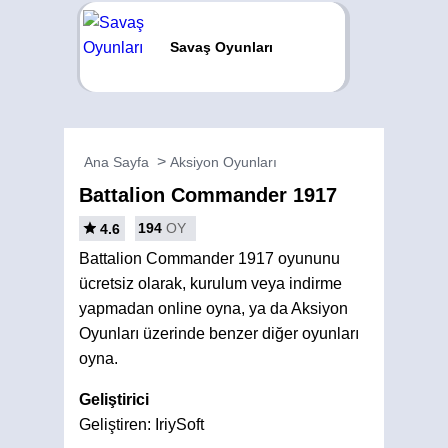
Savaş Oyunları
Ana Sayfa
Aksiyon Oyunları
Battalion Commander 1917
194
OY
4.6
Battalion Commander 1917 oyununu
ücretsiz olarak, kurulum veya indirme
yapmadan online oyna, ya da Aksiyon
Oyunları üzerinde benzer diğer oyunları
oyna.
Geliştirici
Geliştiren: IriySoft