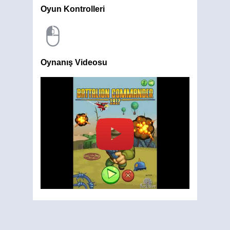
Oyun Kontrolleri
Oynanış Videosu