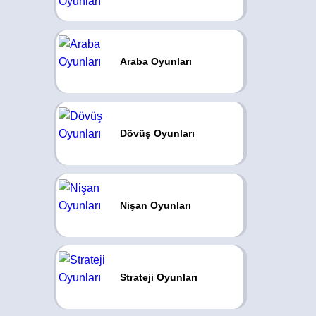
Araba Oyunları
Dövüş Oyunları
Nişan Oyunları
Strateji Oyunları