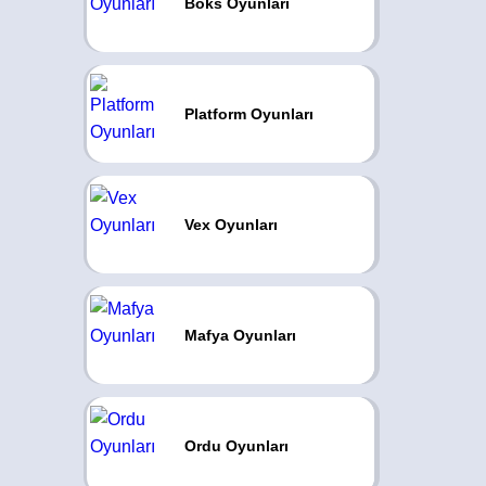
Boks Oyunları
Platform Oyunları
Vex Oyunları
Mafya Oyunları
Ordu Oyunları