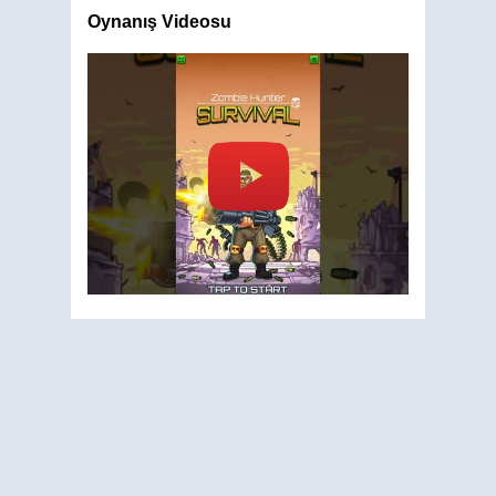
Oynanış Videosu