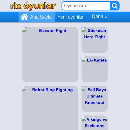
Daha
Ana Sayfa
Yeni oyunlar