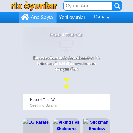
Daha
Ana Sayfa
Yeni oyunlar
Hobo 4 Total War
Bu oyun cihazınızda desteklenmiyor 😞.
Lütfen aşağıdaki diğer oyunlarımızı
deneyin! 😄🎮
Hobo 4 Total War
Seething Swarm