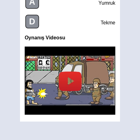
A
Yumruk
D
Tekme
Oynanış Videosu