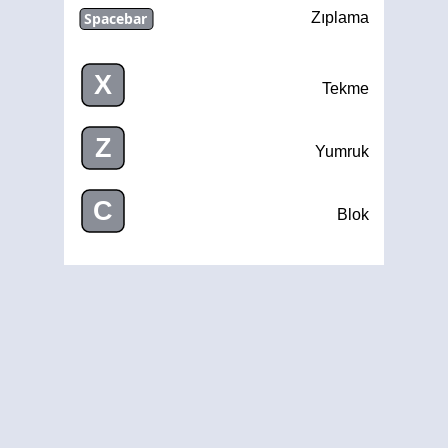
Spacebar
Zıplama
X
Tekme
Z
Yumruk
C
Blok