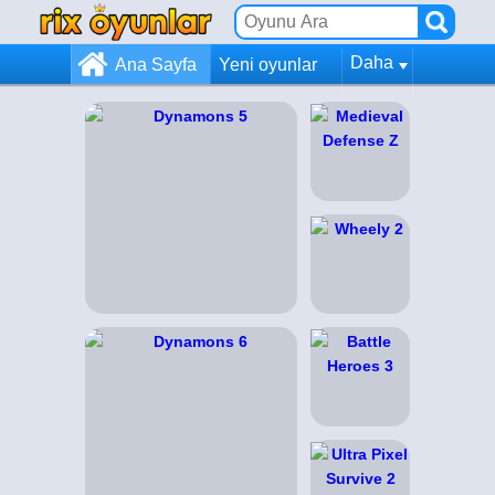
Daha
Ana Sayfa
Yeni oyunlar