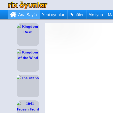
Ana Sayfa
Yeni oyunlar
Popüler
Aksiyon
Ma