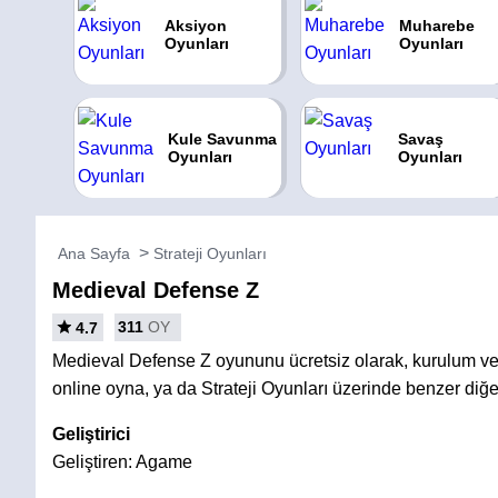
Aksiyon
Muharebe
Oyunları
Oyunları
Kule Savunma
Savaş
Oyunları
Oyunları
Ana Sayfa
Strateji Oyunları
Medieval Defense Z
311
OY
4.7
Medieval Defense Z oyununu ücretsiz olarak, kurulum 
online oyna, ya da Strateji Oyunları üzerinde benzer diğe
Geliştirici
Geliştiren: Agame