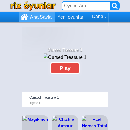
Daha
Ana Sayfa
Yeni oyunlar
Cursed Treasure 1
Play
Cursed Treasure 1
IriySoft