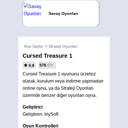
Savaş Oyunları
Ana Sayfa
Strateji Oyunları
Cursed Treasure 1
576
OY
4.9
Cursed Treasure 1 oyununu ücretsiz
olarak, kurulum veya indirme yapmadan
online oyna, ya da Strateji Oyunları
üzerinde benzer diğer oyunları oyna.
Geliştirici
Geliştiren: IriySoft
Oyun Kontrolleri