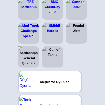
Düşünme Oyunları