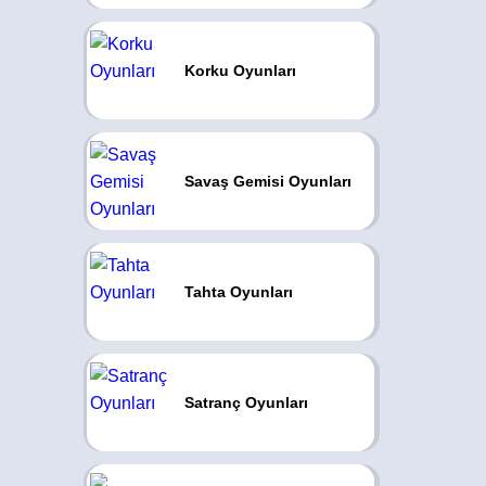
Korku Oyunları
Savaş Gemisi Oyunları
Tahta Oyunları
Satranç Oyunları