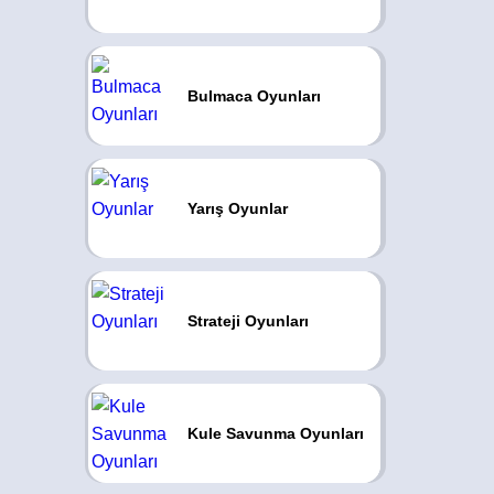
Bulmaca Oyunları
Yarış Oyunlar
Strateji Oyunları
Kule Savunma Oyunları