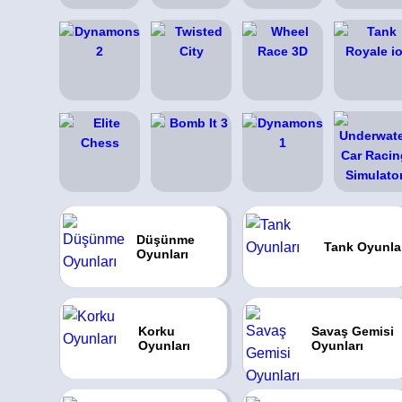
Düşünme
Tank Oyunla
Oyunları
Korku
Savaş Gemisi
Oyunları
Oyunları