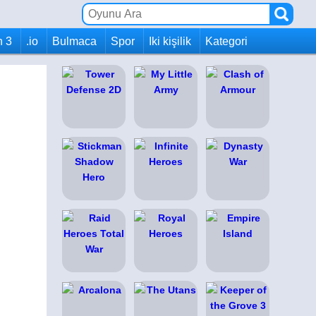
h 3
.io
Bulmaca
Spor
Iki kişilik
Kategori