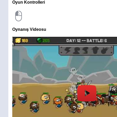
Oyun Kontrolleri
Oynanış Videosu