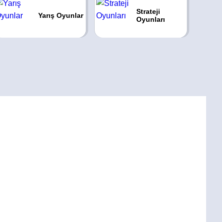
Strateji
Yarış Oyunlar
Oyunları