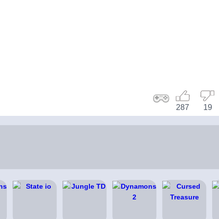
287
19