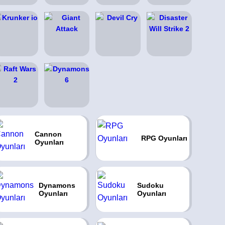
Cannon
RPG Oyunları
Oyunları
Dynamons
Sudoku
Oyunları
Oyunları