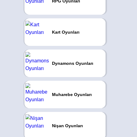
RPG Oyunları
Kart Oyunları
Dynamons Oyunları
Muharebe Oyunları
Nişan Oyunları