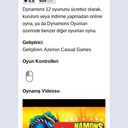
604
OY
4.9
Dynamons 12 oyununu ücretsiz olarak,
kurulum veya indirme yapmadan online
oyna, ya da Dynamons Oyunları
üzerinde benzer diğer oyunları oyna.
Geliştirici
Geliştiren: Azerion Casual Games
Oyun Kontrolleri
Oynanış Videosu