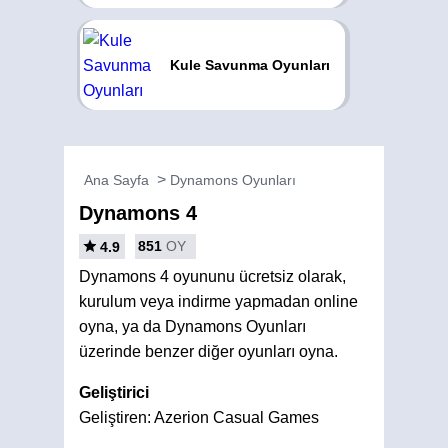
Kule Savunma Oyunları
Ana Sayfa
Dynamons Oyunları
Dynamons 4
851
OY
4.9
Dynamons 4 oyununu ücretsiz olarak,
kurulum veya indirme yapmadan online
oyna, ya da Dynamons Oyunları
üzerinde benzer diğer oyunları oyna.
Geliştirici
Geliştiren: Azerion Casual Games