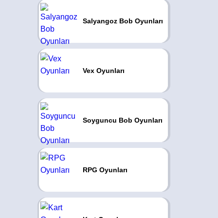
Salyangoz Bob Oyunları
Vex Oyunları
Soyguncu Bob Oyunları
RPG Oyunları