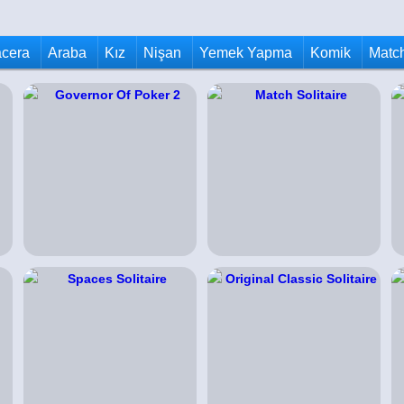
cera
Araba
Kız
Nişan
Yemek Yapma
Komik
Matc