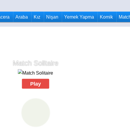
cera
Araba
Kız
Nişan
Yemek Yapma
Komik
Matc
Match Solitaire
Play