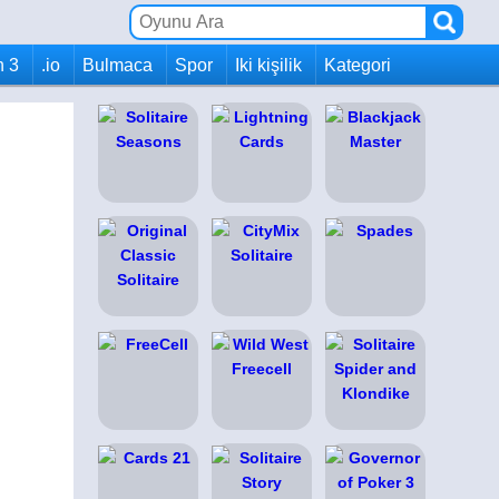
h 3
.io
Bulmaca
Spor
Iki kişilik
Kategori