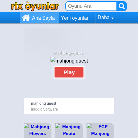
Daha
Ana Sayfa
Yeni oyunlar
mahjong quest
Play
mahjong quest
Inlogic Software