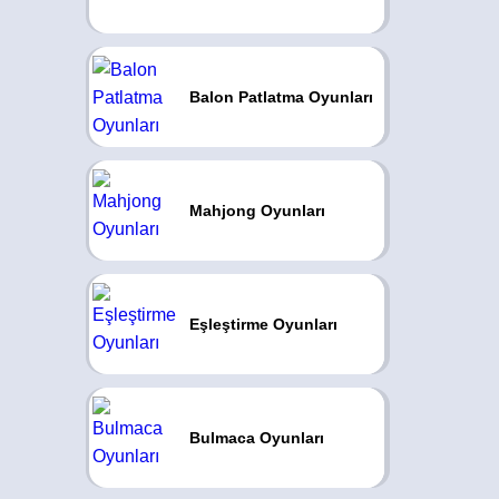
Balon Patlatma Oyunları
Mahjong Oyunları
Eşleştirme Oyunları
Bulmaca Oyunları