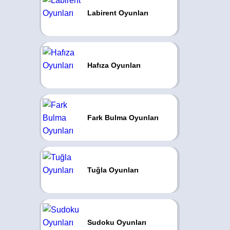
Labirent Oyunları
Hafıza Oyunları
Fark Bulma Oyunları
Tuğla Oyunları
Sudoku Oyunları