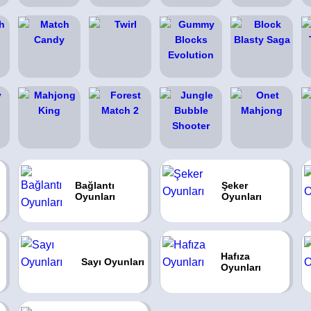
Bağlantı
Şeker
Oyunları
Oyunları
Hafıza
Sayı Oyunları
Oyunları