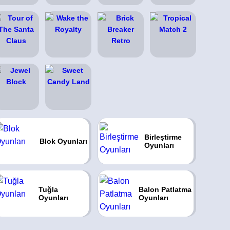
Birleştirme
Blok Oyunları
Oyunları
Tuğla
Balon Patlatma
Oyunları
Oyunları