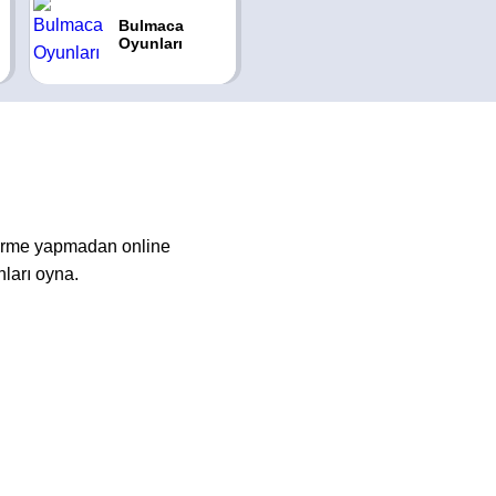
Bulmaca
Oyunları
dirme yapmadan online
ları oyna.