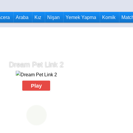
cera
Araba
Kız
Nişan
Yemek Yapma
Komik
Matc
Dream Pet Link 2
Play