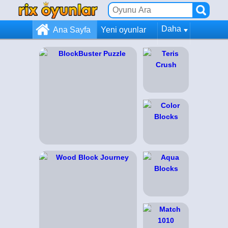
Daha
Ana Sayfa
Yeni oyunlar