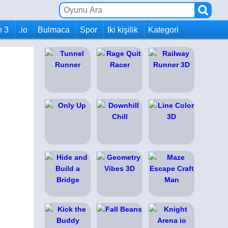
h 3
.io
Bulmaca
Spor
Iki kişilik
Kategori