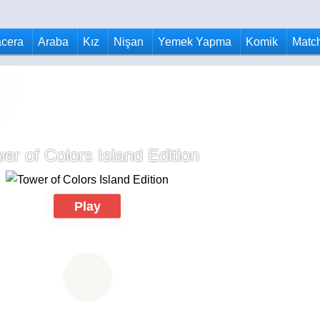
cera
Araba
Kız
Nişan
Yemek Yapma
Komik
Matc
er of Colors Island Edition
Play