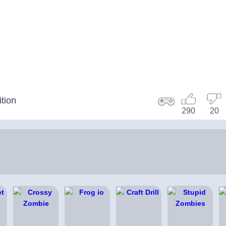
ition
290
20