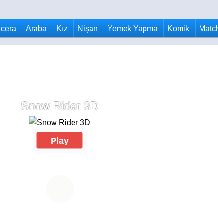
cera
Araba
Kız
Nişan
Yemek Yapma
Komik
Matc
Snow Rider 3D
Play