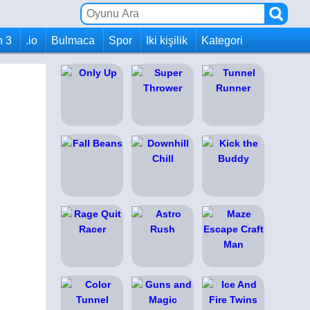
h 3
.io
Bulmaca
Spor
Iki kişilik
Kategori