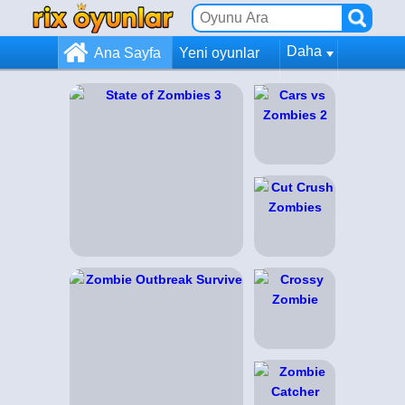
Daha
Ana Sayfa
Yeni oyunlar