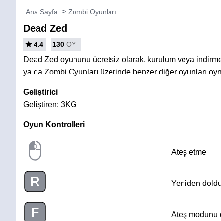
Ana Sayfa
Zombi Oyunları
Dead Zed
130
OY
4.4
Dead Zed oyununu ücretsiz olarak, kurulum veya indirm
ya da Zombi Oyunları üzerinde benzer diğer oyunları oyn
Geliştirici
Geliştiren: 3KG
Oyun Kontrolleri
Ateş etme
R
Yeniden doldu
F
Ateş modunu d