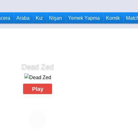
cera
Araba
Kız
Nişan
Yemek Yapma
Komik
Matc
Dead Zed
Play