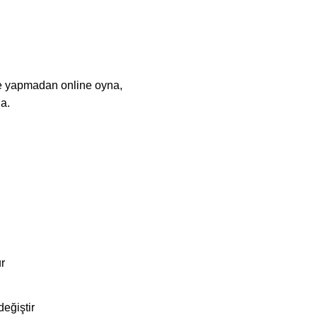
e yapmadan online oyna,
a.
r
eğiştir