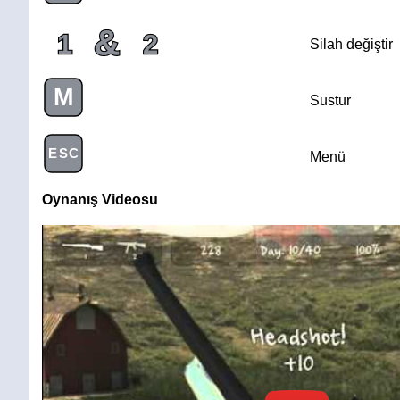
&
1
2
Silah değiştir
M
Sustur
ESC
Menü
Oynanış Videosu