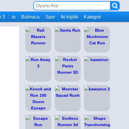
h 3
.io
Bulmaca
Spor
Iki kişilik
Kategori