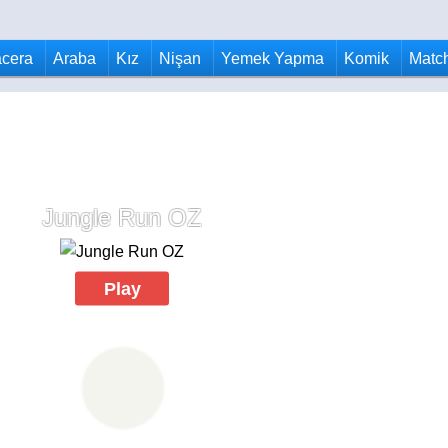
cera
Araba
Kız
Nişan
Yemek Yapma
Komik
Matc
Jungle Run OZ
Play