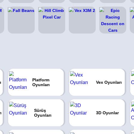
Platform
ı
Vex Oyunları
Oyunları
Sürüş
ı
3D Oyunlar
Oyunları