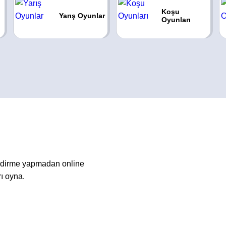
Koşu
Yarış Oyunlar
Oyunları
indirme yapmadan online
ı oyna.