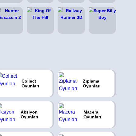
Collect
Zıplama
Oyunları
Oyunları
Aksiyon
Macera
Oyunları
Oyunları