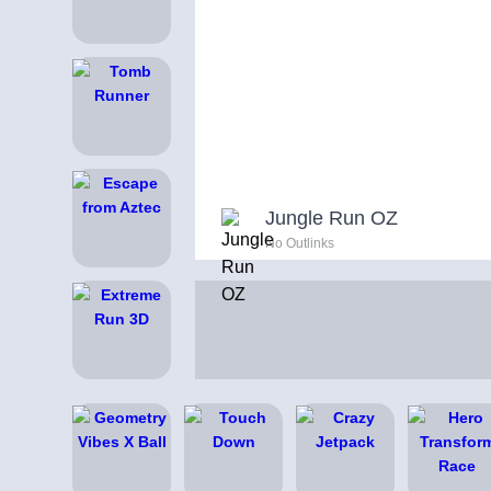
Jungle Run OZ
No Outlinks