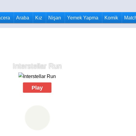
cera
Araba
Kız
Nişan
Yemek Yapma
Komik
Matc
Interstellar Run
Play