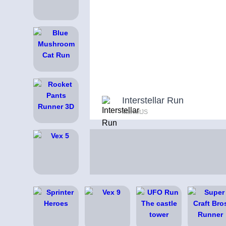
Interstellar Run
MarketJS