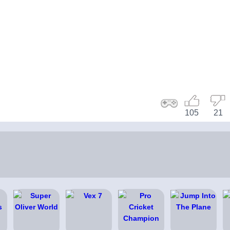
105
21