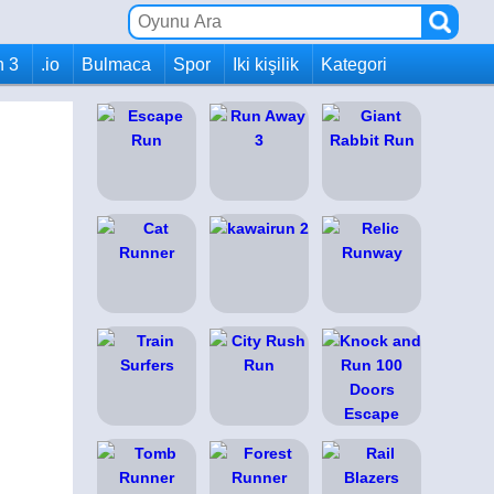
h 3
.io
Bulmaca
Spor
Iki kişilik
Kategori