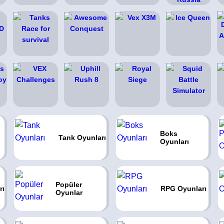
Boks
Tank Oyunları
Oyunları
Popüler
rı
RPG Oyunları
Oyunlar