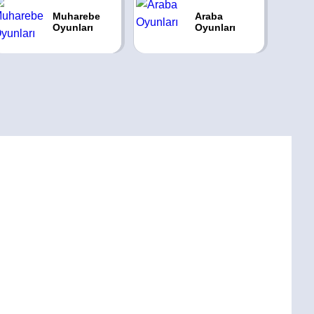
Muharebe
Araba
Oyunları
Oyunları