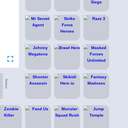
Reklam