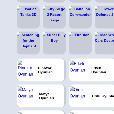
Dinozor
Erkek
Oyunları
Oyunları
Mafya
Ordu Oyunla
Oyunları