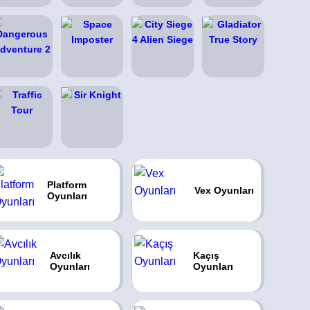
Platform
Vex Oyunları
Oyunları
Avcılık
Kaçış
Oyunları
Oyunları