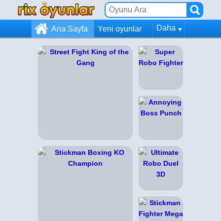
Daha
Ana Sayfa
Yeni oyunlar