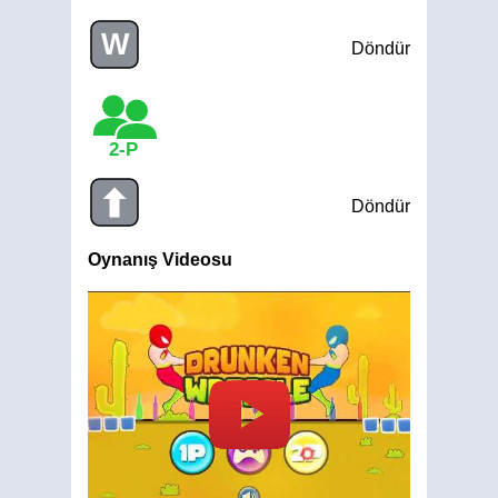
W
Döndür
2-P
Döndür
Oynanış Videosu