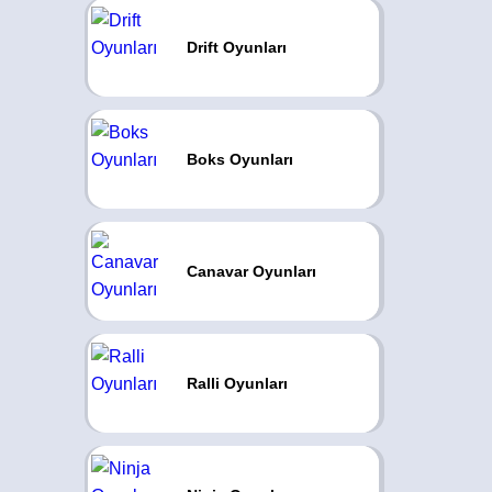
Drift Oyunları
Boks Oyunları
Canavar Oyunları
Ralli Oyunları