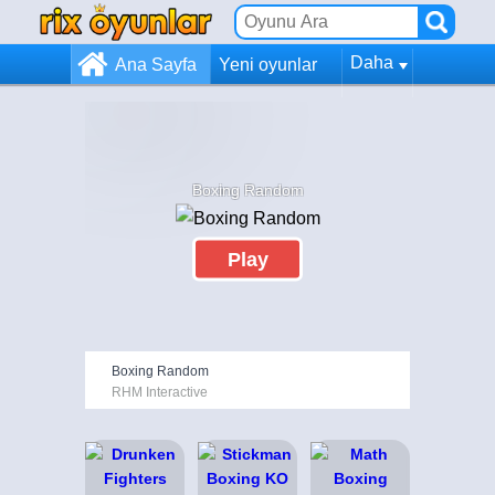
Daha
Ana Sayfa
Yeni oyunlar
Boxing Random
Play
Boxing Random
RHM Interactive