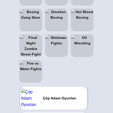
Çöp Adam Oyunları