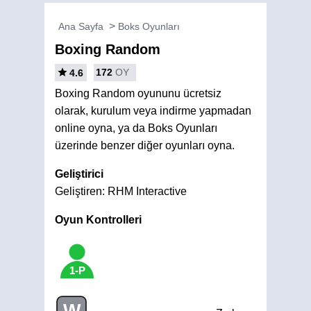
Ana Sayfa
Boks Oyunları
Boxing Random
172
OY
4.6
Boxing Random oyununu ücretsiz
olarak, kurulum veya indirme yapmadan
online oyna, ya da Boks Oyunları
üzerinde benzer diğer oyunları oyna.
Geliştirici
Geliştiren: RHM Interactive
Oyun Kontrolleri
1-P
W