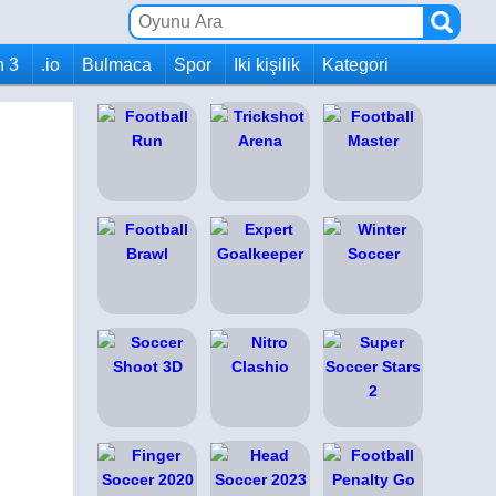
h 3
.io
Bulmaca
Spor
Iki kişilik
Kategori