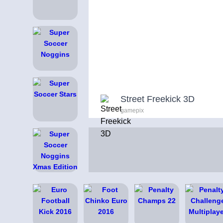
Street Freekick 3D
gamepix