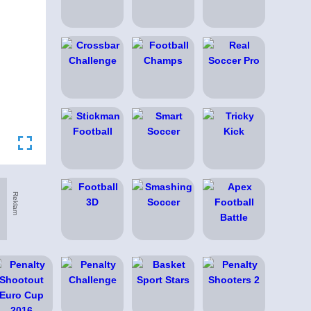
Reklam