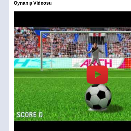
Oynanış Videosu