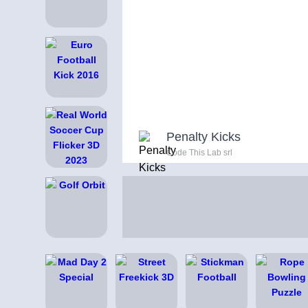
Penalty Kicks
Code This Lab srl