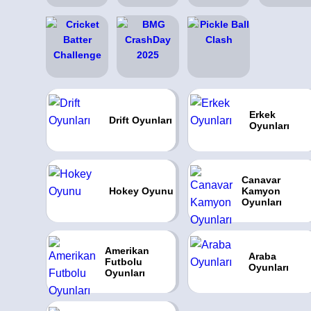
Erkek
Drift Oyunları
Oyunları
Canavar
Hokey Oyunu
Kamyon
Oyunları
Amerikan
Araba
Futbolu
Oyunları
Oyunları