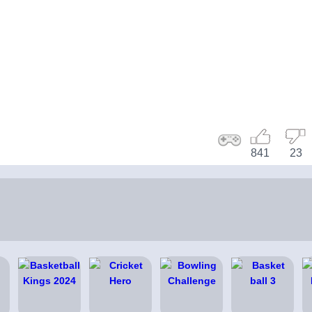
841
23