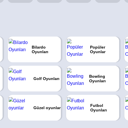
Bilardo
Popüler
Oyunları
Oyunlar
Bowling
Golf Oyunları
Oyunları
Futbol
Güzel oyunlar
Oyunları