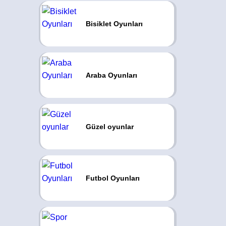
Bisiklet Oyunları
Araba Oyunları
Güzel oyunlar
Futbol Oyunları