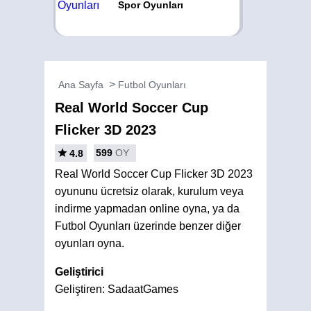
Spor Oyunları
Ana Sayfa
Futbol Oyunları
Real World Soccer Cup
Flicker 3D 2023
599
OY
4.8
Real World Soccer Cup Flicker 3D 2023
oyununu ücretsiz olarak, kurulum veya
indirme yapmadan online oyna, ya da
Futbol Oyunları üzerinde benzer diğer
oyunları oyna.
Geliştirici
Geliştiren: SadaatGames