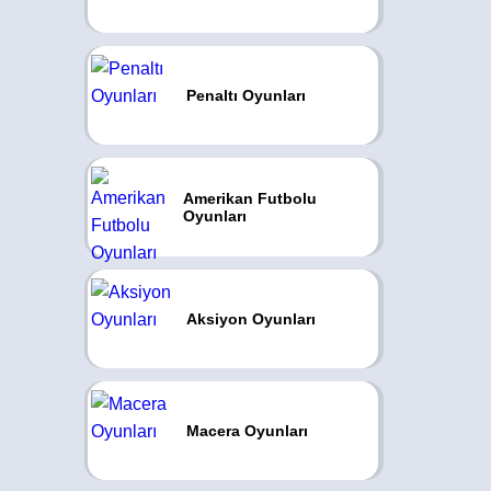
Penaltı Oyunları
Amerikan Futbolu
Oyunları
Aksiyon Oyunları
Macera Oyunları